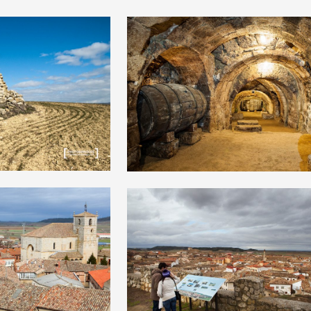
+
+
+
+