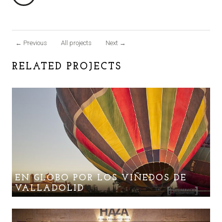
←
Previous
All projects
Next
→
RELATED PROJECTS
EN GLOBO POR LOS VIÑEDOS DE
VALLADOLID