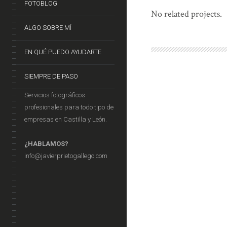
FOTOBLOG
No related projects.
ALGO SOBRE MÍ
EN QUÉ PUEDO AYUDARTE
SIEMPRE DE PASO
Servicios fotográficos
profesionales para todo tipo de
empresas en Castilla y León.
¿HABLAMOS?
info@javierprietogallego.com