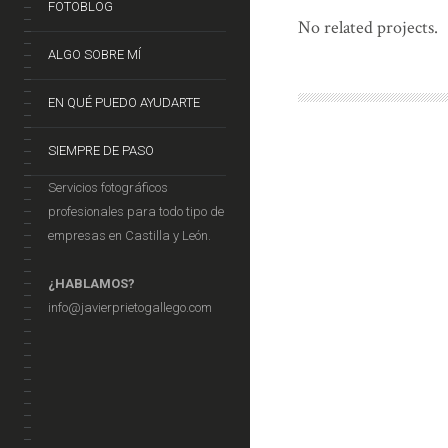
FOTOBLOG
No related projects.
ALGO SOBRE MÍ
EN QUÉ PUEDO AYUDARTE
SIEMPRE DE PASO
Servicios fotográficos
profesionales para todo tipo de
empresas en Castilla y León.
¿HABLAMOS?
info@javierprietogallego.com