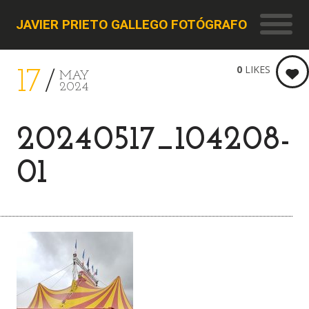
JAVIER PRIETO GALLEGO FOTÓGRAFO
0
LIKES
17
MAY
2024
20240517_104208-
01