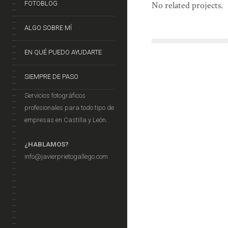
FOTOBLOG
No related projects.
ALGO SOBRE MÍ
EN QUÉ PUEDO AYUDARTE
SIEMPRE DE PASO
Servicios fotográficos
profesionales para todo tipo de
empresas en Castilla y León.
¿HABLAMOS?
info@javierprietogallego.com