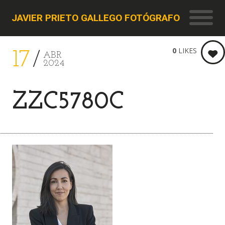
JAVIER PRIETO GALLEGO FOTÓGRAFO
0
LIKES
17
ABR
2024
ZZC5780C