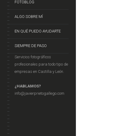
FOTOBLOG
ALGO SOBRE MÍ
EN QUÉ PUEDO AYUDARTE
SIEMPRE DE PASO
Servicios fotográficos
profesionales para todo tipo de
empresas en Castilla y León.
¿HABLAMOS?
info@javierprietogallego.com