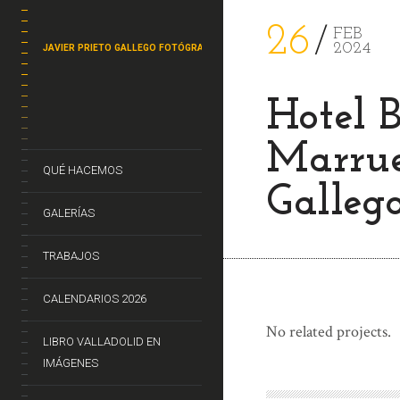
26
FEB
2024
JAVIER PRIETO GALLEGO FOTÓGRAFO
Hotel 
Marrue
QUÉ HACEMOS
Gallego
GALERÍAS
TRABAJOS
CALENDARIOS 2026
No related projects.
LIBRO VALLADOLID EN
IMÁGENES