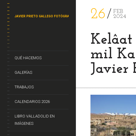
26
FEB
2024
JAVIER PRIETO GALLEGO FOTÓGRAFO
Kelâat
mil Ka
QUÉ HACEMOS
Javier 
GALERÍAS
TRABAJOS
CALENDARIOS 2026
LIBRO VALLADOLID EN
IMÁGENES