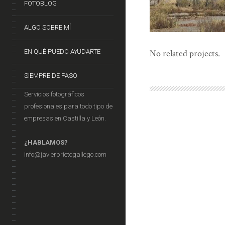
FOTOBLOG
ALGO SOBRE MÍ
EN QUÉ PUEDO AYUDARTE
No related projects.
SIEMPRE DE PASO
Servicios fotográficos
profesionales para todo tipo de
empresas en Castilla y León.
¿HABLAMOS?
info@javierprietogallego.com