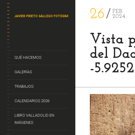
26
FEB
2024
JAVIER PRIETO GALLEGO FOTÓGRAFO
Vista 
del Dad
QUÉ HACEMOS
-5.925
GALERÍAS
TRABAJOS
CALENDARIOS 2026
LIBRO VALLADOLID EN
IMÁGENES