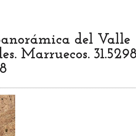
panorámica del Valle
es. Marruecos. 31.5298
28