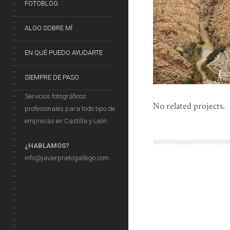
FOTOBLOG
ALGO SOBRE MÍ
EN QUÉ PUEDO AYUDARTE
SIEMPRE DE PASO
Servicios fotográficos
No related projects.
profesionales para todo tipo de
empresas en Castilla y León.
¿HABLAMOS?
info@javierprietogallego.com