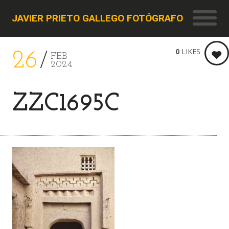
JAVIER PRIETO GALLEGO FOTÓGRAFO
0
LIKES
26
FEB
2024
ZZC1695C