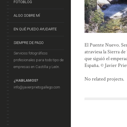
FOTOBLOG
ALGO SOBRE MÍ
EN QUÉ PUEDO AYUDARTE
SIEMPRE DE PASO
El Puente Nuevo. Se
atraviesa la Sierra d
Servicios fotográficos
que siguió el empera
profesionales para todo tipo de
España. © Javier Prie
empresas en Castilla y León.
No related projects.
¿HABLAMOS?
info@javierprietogallego.com