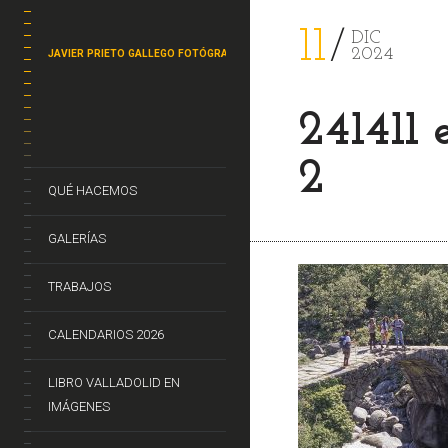
11
DIC
2024
JAVIER PRIETO GALLEGO FOTÓGRAFO
241411
2
QUÉ HACEMOS
GALERÍAS
TRABAJOS
CALENDARIOS 2026
LIBRO VALLADOLID EN
IMÁGENES