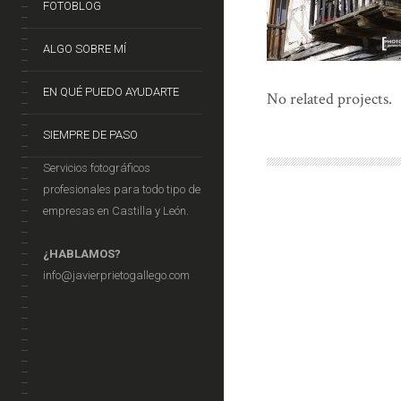
FOTOBLOG
ALGO SOBRE MÍ
EN QUÉ PUEDO AYUDARTE
No related projects.
SIEMPRE DE PASO
Servicios fotográficos
profesionales para todo tipo de
empresas en Castilla y León.
¿HABLAMOS?
info@javierprietogallego.com