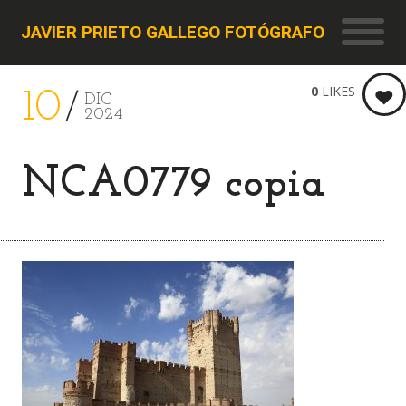
JAVIER PRIETO GALLEGO FOTÓGRAFO
0
LIKES
10
DIC
2024
NCA0779 copia