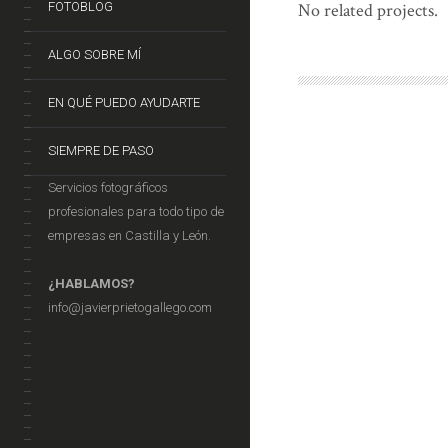
FOTOBLOG
No related projects.
ALGO SOBRE MÍ
EN QUÉ PUEDO AYUDARTE
SIEMPRE DE PASO
Servicios fotográficos
profesionales para todo tipo de
empresas en Castilla y León.
¿HABLAMOS?
info@javierprietogallego.com