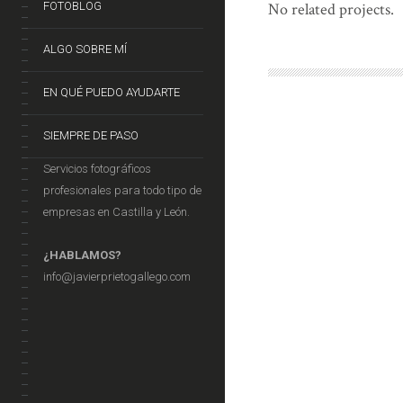
FOTOBLOG
No related projects.
ALGO SOBRE MÍ
EN QUÉ PUEDO AYUDARTE
SIEMPRE DE PASO
Servicios fotográficos
profesionales para todo tipo de
empresas en Castilla y León.
¿HABLAMOS?
info@javierprietogallego.com