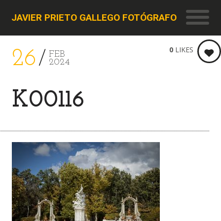
JAVIER PRIETO GALLEGO FOTÓGRAFO
0
LIKES
26
FEB
2024
K00116