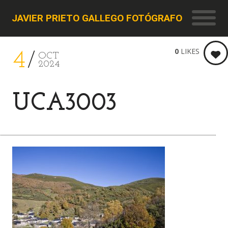
JAVIER PRIETO GALLEGO FOTÓGRAFO
0
LIKES
4
OCT
2024
UCA3003