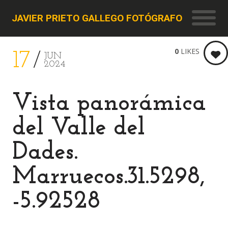
JAVIER PRIETO GALLEGO FOTÓGRAFO
0
LIKES
17
JUN
2024
Vista panorámica
del Valle del
Dades.
Marruecos.31.5298,
-5.92528