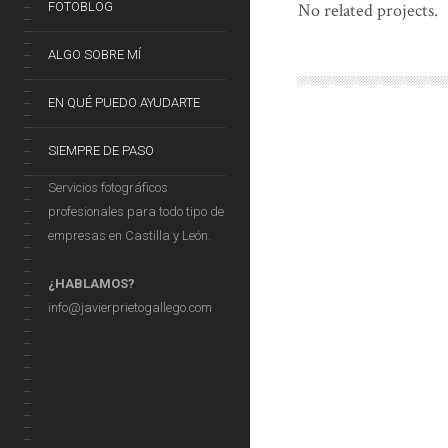
FOTOBLOG
No related projects.
ALGO SOBRE MÍ
EN QUÉ PUEDO AYUDARTE
SIEMPRE DE PASO
Servicios fotográficos
profesionales para todo tipo de
empresas en Castilla y León.
¿HABLAMOS?
info@javierprietogallego.com