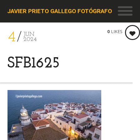
JAVIER PRIETO GALLEGO FOTÓGRAFO
0
LIKES
4
JUN
2024
SFB1625