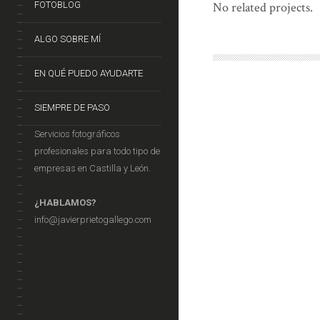
FOTOBLOG
No related projects.
ALGO SOBRE MÍ
EN QUÉ PUEDO AYUDARTE
SIEMPRE DE PASO
Servicios fotográficos
profesionales para todo tipo de
empresas en Castilla y León.
¿HABLAMOS?
info@javierprietogallego.com