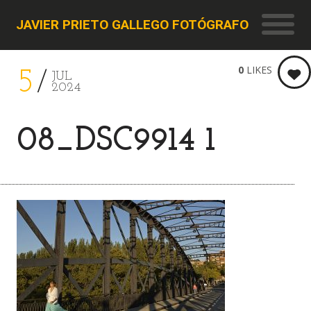
JAVIER PRIETO GALLEGO FOTÓGRAFO
0
LIKES
5
JUL
2024
08_DSC9914 1