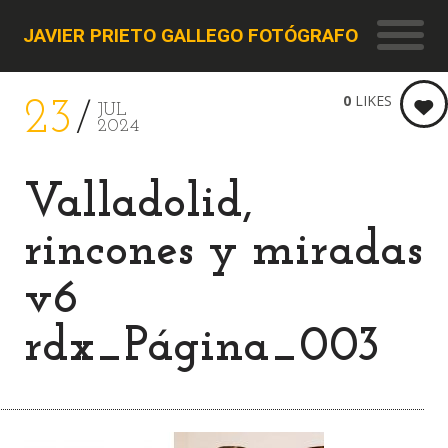
JAVIER PRIETO GALLEGO FOTÓGRAFO
0
LIKES
23
JUL
2024
Valladolid,
rincones y miradas
v6
rdx_Página_003