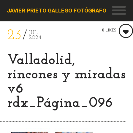
JAVIER PRIETO GALLEGO FOTÓGRAFO
0
LIKES
23
JUL
2024
Valladolid,
rincones y miradas
v6
rdx_Página_096