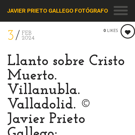
JAVIER PRIETO GALLEGO FOTÓGRAFO
0
LIKES
3
FEB
2024
Llanto sobre Cristo
Muerto.
Villanubla.
Valladolid. ©
Javier Prieto
Gallego;