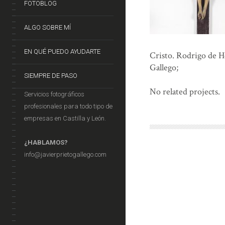
FOTOBLOG
ALGO SOBRE MÍ
EN QUÉ PUEDO AYUDARTE
Cristo. Rodrigo de Ho
Gallego;
SIEMPRE DE PASO
No related projects.
Servicios fotográficos
profesionales para todo tipo de
empresas en Castilla y León.
¿HABLAMOS?
info@javierprietogallego.com