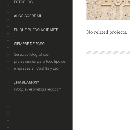
FOTOBLOG
ALGO SOBRE MÍ
EN QUÉ PUEDO AYUDARTE
No related projects.
SIEMPRE DE PASO
Servicios fotográficos
profesionales para todo tipo de
empresas en Castilla y León.
¿HABLAMOS?
info@javierprietogallego.com