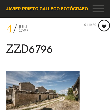
JAVIER PRIETO GALLEGO FOTÓGRAFO
0
LIKES
4
JUN
2025
ZZD6796