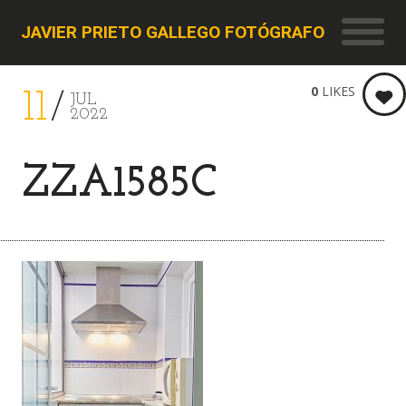
JAVIER PRIETO GALLEGO FOTÓGRAFO
0
LIKES
11
JUL
2022
ZZA1585C