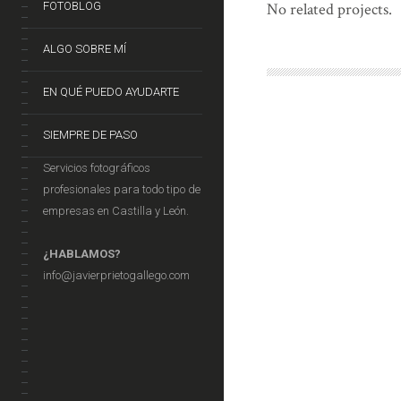
FOTOBLOG
No related projects.
ALGO SOBRE MÍ
EN QUÉ PUEDO AYUDARTE
SIEMPRE DE PASO
Servicios fotográficos
profesionales para todo tipo de
empresas en Castilla y León.
¿HABLAMOS?
info@javierprietogallego.com