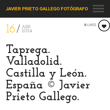
JAVIER PRIETO GALLEGO FOTÓGRAFO
0
LIKES
16
ABR
2024
Taprega.
Valladolid.
Castilla y León.
España © Javier
Prieto Gallego.