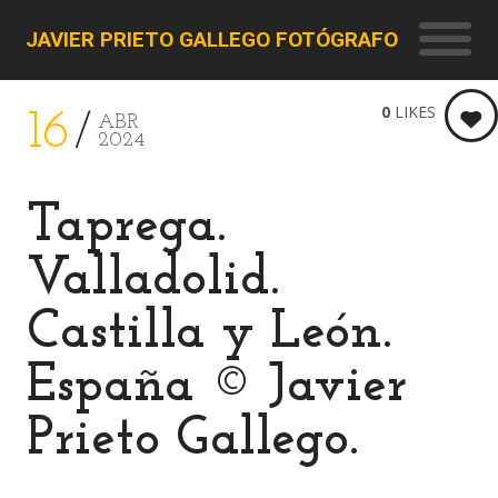
JAVIER PRIETO GALLEGO FOTÓGRAFO
0
LIKES
16
ABR
2024
Taprega.
Valladolid.
Castilla y León.
España © Javier
Prieto Gallego.