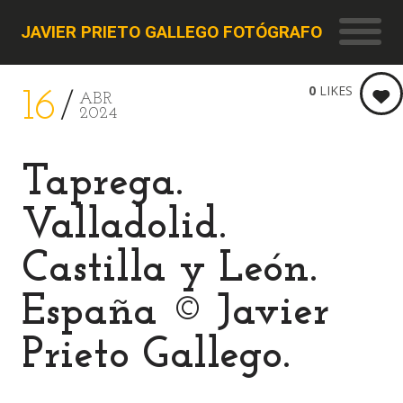
JAVIER PRIETO GALLEGO FOTÓGRAFO
0
LIKES
16
ABR
2024
Taprega.
Valladolid.
Castilla y León.
España © Javier
Prieto Gallego.