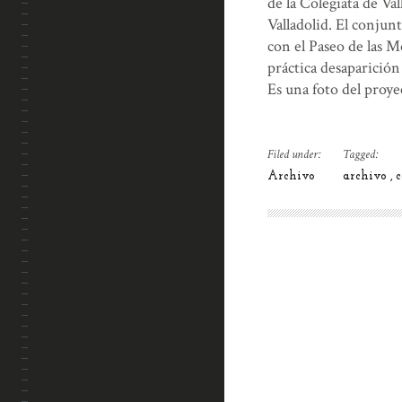
de la Colegiata de Va
Valladolid. El conjun
con el Paseo de las M
práctica desaparición 
Es una foto del proy
Filed under:
Tagged:
Archivo
archivo
c