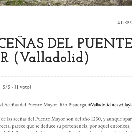
4
LIKES
CEÑAS DEL PUENT
 (Valladolid)
5/5 - (1 voto)
id
Aceñas del Puente Mayor. Río Pisuerga.
#Valladolid
#castillay
s de las aceñas del Puente Mayor son del año 1230, y aunque apa
recta, parece que se deduce su pertenencia, por aquel entonces, 