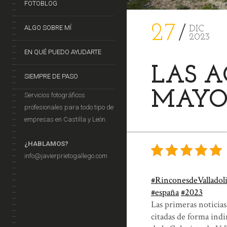
FOTOBLOG
27
ALGO SOBRE MÍ
DIC
2023
EN QUÉ PUEDO AYUDARTE
LAS A
SIEMPRE DE PASO
MAYOR
Servicios fotográficos
profesionales para todo tipo de
empresas en Castilla y León.
¿HABLAMOS?
info@javierprietogallego.com
#RinconesdeValladol
#españa
#2023
Las primeras noticia
citadas de forma indi