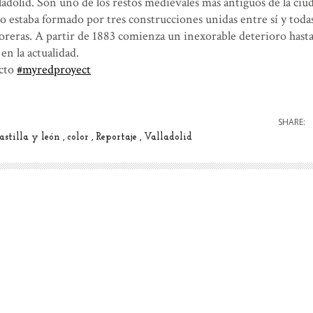
lladolid. Son uno de los restos medievales más antiguos de la ciu
to estaba formado por tres construcciones unidas entre sí y todas
oreras. A partir de 1883 comienza un inexorable deterioro hasta
en la actualidad.
ecto
#myredproyect
SHARE:
astilla y león
color
Reportaje
Valladolid